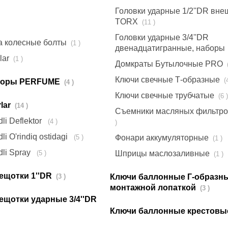
Головки ударные 1/2''DR вн
TORX
(11 )
Головки ударные 3/4''DR
а колесные болты
(1 )
двенадцатигранные, наборы
lar
(1 )
Домкраты Бутылочные PRO
Ключи свечные Т-образные
торы PERFUME
(4 )
Ключи свечные трубчатые
(6 )
rlar
(14 )
Съемники масляных фильтр
dli Deflektor
(4 )
)
li O'rindiq ostidagi
(5 )
Фонари аккумуляторные
(1 )
dli Spray
(5 )
Шприцы маслозаливные
(1 )
рещотки 1''DR
(3 )
Ключи баллонные Г-образны
монтажной лопаткой
(3 )
рещотки ударные 3/4''DR
Ключи баллонные крестов