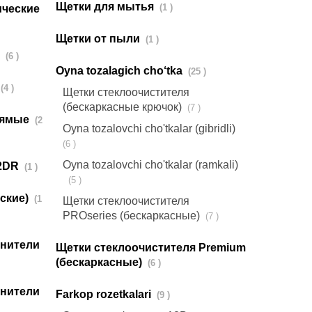
Щетки для мытья
(1 )
ические
Щетки от пыли
(1 )
е
(6 )
Oyna tozalagich cho‘tka
(25 )
(4 )
Щетки стеклоочистителя
(бескаркасные крючок)
(7 )
рямые
(2
Oyna tozalovchi cho'tkalar (gibridli)
(6 )
Oyna tozalovchi cho'tkalar (ramkali)
/2DR
(1 )
(5 )
еские)
(1
Щетки стеклоочистителя
PROseries (бескаркасные)
(7 )
инители
Щетки стеклоочистителя Premium
(бескаркаcные)
(6 )
инители
Farkop rozetkalari
(9 )