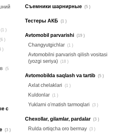
Съемники шарнирные
ешний
(5 )
Тестеры АКБ
(1 )
(1 )
Avtomobil parvarishi
(19 )
(6 )
Changyutgichlar
(1 )
(4 )
Avtomobilni parvarish qilish vositasi
(yozgi seriya)
(18 )
ов
(5
Avtomobilda saqlash va tartib
(5 )
Axlat chelaklari
(1 )
Kuldonlar
(1 )
Yuklarni o'rnatish tarmoqlari
(3 )
е с
Chexollar, gilamlar, pardalar
(3 )
Rulda ortiqcha oro bermay
(3 )
ые
(3 )