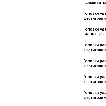
Гайковерты
Головки уд
шестигран
Головки уд
SPLINE
(7 )
Головки уда
шестигран
Головки уда
шестигранн
Головки уд
шестигран
Головки уда
шестигран