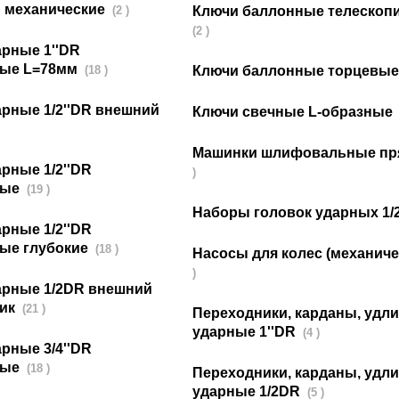
 механические
(2 )
Ключи баллонные телескоп
(2 )
арные 1''DR
ные L=78мм
(18 )
Ключи баллонные торцевы
арные 1/2''DR внешний
Ключи свечные L-образные
Машинки шлифовальные п
рные 1/2''DR
)
ные
(19 )
Наборы головок ударных 1
рные 1/2''DR
ые глубокие
(18 )
Насосы для колес (механич
)
арные 1/2DR внешний
ник
(21 )
Переходники, карданы, удл
ударные 1''DR
(4 )
рные 3/4''DR
ные
(18 )
Переходники, карданы, удл
ударные 1/2DR
(5 )