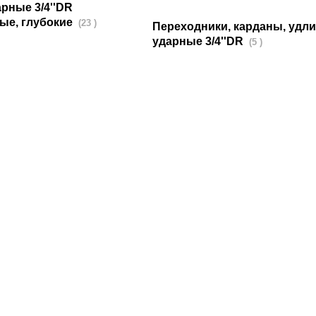
рные 3/4''DR
ые, глубокие
(23 )
Переходники, карданы, удл
ударные 3/4''DR
(5 )