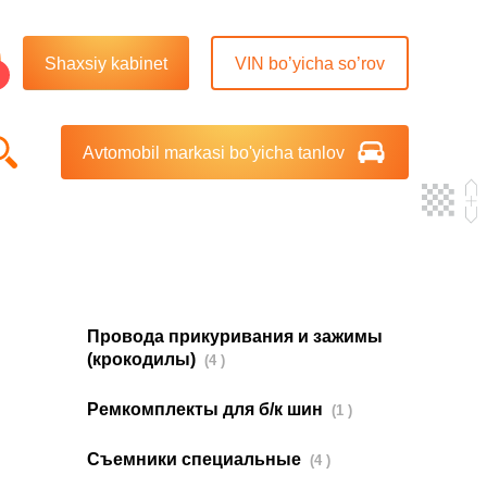
Shaxsiy kabinet
VIN bo’yicha so’rov
Avtomobil markasi bo'yicha tanlov
Провода прикуривания и зажимы
(крокодилы)
(4 )
Ремкомплекты для б/к шин
(1 )
Съемники специальные
(4 )