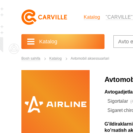
Katalog
"CARVILLE"
Katalog
Bosh sahifa
Katalog
Avtomobil aksessuarlari
Avtomobi
Avtogadjetla
Sigortalar
Sigaret chir
G'ildiraklarn
ko'rsatish a