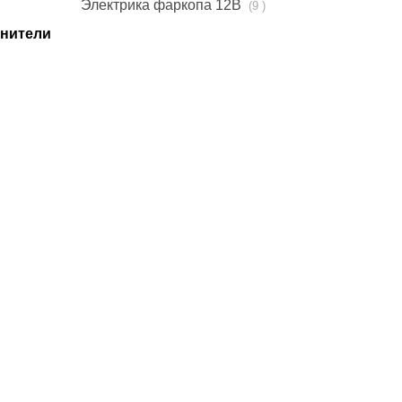
Электрика фаркопа 12В
(9 )
инители