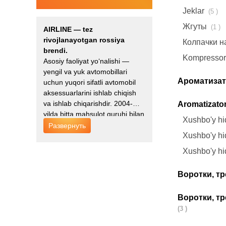
Jeklar
(5 )
Жгуты
(1 )
AIRLINE — tez
rivojlanayotgan rossiya
Колпачки н
brendi.
Kompressor
Asosiy faoliyat yo‘nalishi —
yengil va yuk avtomobillari
Ароматиза
uchun yuqori sifatli avtomobil
aksessuarlarini ishlab chiqish
va ishlab chiqarishdir. 2004-
Aromatizato
yilda bitta mahsulot guruhi bilan
Xushbo'y hi
faoliyatini boshlagan AIRLINE
Развернуть
kompaniyasi 2006-yildayoq
Xushbo'y hid
aksessuarlar yo‘nalishini faol
Xushbo'y hi
rivojlantira boshladi.
Воротки, т
Воротки, т
(3 )