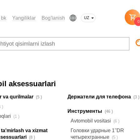
 bk
Yangiliklar
Bog'lanish
UZ
0
l aksessuarlari
r va qurilmalar
Держатели для телефона
(5 )
(3 )
(4 )
Инструменты
(46 )
oqlari
(1 )
Avtomobil vositasi
(6 )
i ta'mirlash va xizmat
Головки ударные 1''DR
ksessuarlari
четырехгранные
(8 )
(5 )