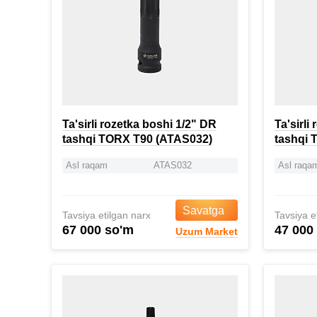
Ta'sirli rozetka boshi 1/2" DR
Ta'sirli
tashqi TORX T90 (ATAS032)
tashqi 
Asl raqam
ATAS032
Asl raqa
Savatga
Tavsiya etilgan narx
Tavsiya e
67 000 so'm
47 000
Uzum Market