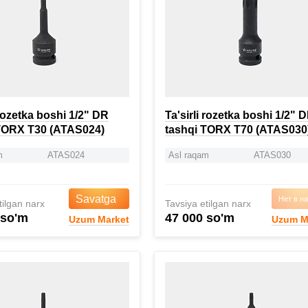
 rozetka boshi 1/2" DR
Ta'sirli rozetka boshi 1/2" 
TORX T30 (ATAS024)
tashqi TORX T70 (ATAS030
m
ATAS024
Asl raqam
ATAS030
Savatga
Нет в н
tilgan narx
Tavsiya etilgan narx
 so'm
47 000 so'm
Uzum Market
Uzum M