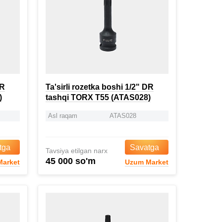
DR
Ta'sirli rozetka boshi 1/2" DR
)
tashqi TORX T55 (ATAS028)
Asl raqam
ATAS028
tga
Savatga
Tavsiya etilgan narx
45 000 so'm
arket
Uzum Market