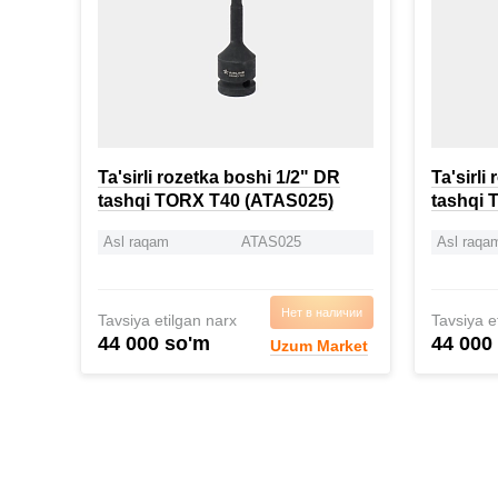
Ta'sirli rozetka boshi 1/2" DR
Ta'sirli
tashqi TORX T40 (ATAS025)
tashqi 
Asl raqam
ATAS025
Asl raqa
Нет в наличии
Tavsiya etilgan narx
Tavsiya e
44 000 so'm
44 000
Uzum Market