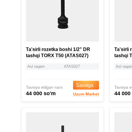
Ta'sirli rozetka boshi 1/2" DR
Ta'sirli
tashqi TORX T50 (ATAS027)
tashqi 
Asl raqam
ATAS027
Asl raqa
Savatga
Tavsiya etilgan narx
Tavsiya e
44 000 so'm
44 000
Uzum Market