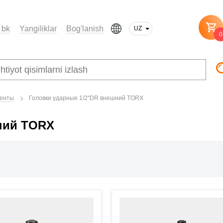
 bk
Yangiliklar
Bog'lanish
UZ
0
енты
Головки ударные 1/2''DR внешний TORX
шний TORX