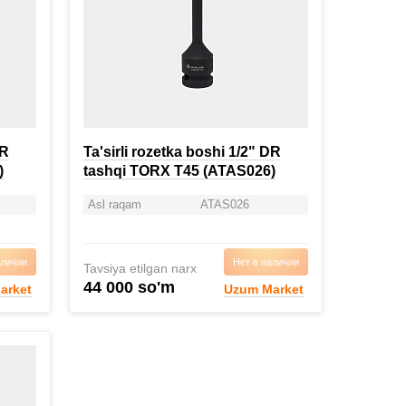
DR
Ta'sirli rozetka boshi 1/2" DR
)
tashqi TORX T45 (ATAS026)
Asl raqam
ATAS026
аличии
Нет в наличии
Tavsiya etilgan narx
44 000 so'm
arket
Uzum Market