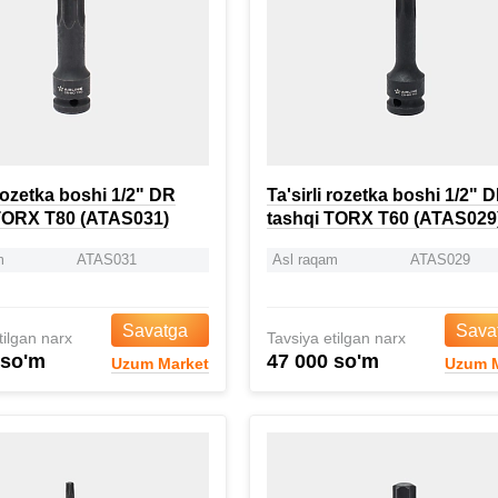
 rozetka boshi 1/2" DR
Ta'sirli rozetka boshi 1/2" 
TORX T80 (ATAS031)
tashqi TORX T60 (ATAS029
m
ATAS031
Asl raqam
ATAS029
Savatga
Sava
tilgan narx
Tavsiya etilgan narx
 so'm
47 000 so'm
Uzum Market
Uzum M