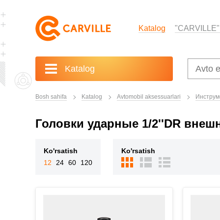
Katalog
"CARVILLE"
Katalog
Bosh sahifa
Katalog
Avtomobil aksessuarlari
Инструм
Головки ударные 1/2''DR вне
Ko'rsatish
Ko'rsatish
12
24
60
120