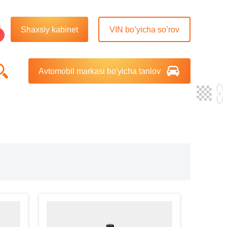
Shaxsiy kabinet
VIN bo’yicha so’rov
Avtomobil markasi bo'yicha tanlov