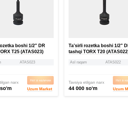
 rozetka boshi 1/2" DR
Ta'sirli rozetka boshi 1/2" 
TORX T25 (ATAS023)
tashqi TORX T20 (ATAS022
m
ATAS023
Asl raqam
ATAS022
Нет в наличии
Нет в н
tilgan narx
Tavsiya etilgan narx
 so'm
44 000 so'm
Uzum Market
Uzum M