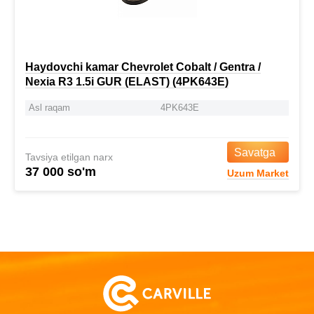
Haydovchi kamar Chevrolet Cobalt / Gentra /
Nexia R3 1.5i GUR (ELAST) (4PK643E)
Asl raqam
4PK643E
Savatga
Tavsiya etilgan narx
37 000 so'm
Uzum Market