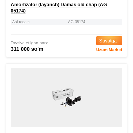
Amortizator (tayanch) Damas old chap (AG
05174)
Asl raqam
AG 05174
Savatga
Tavsiya etilgan narx
311 000 so'm
Uzum Market