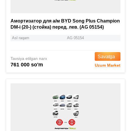
Амортизатор для а/м BYD Song Plus Champion
DM-i (20-) (стойка) перед. лев. (AG 05154)
Asl raqam
AG 05154
Savatga
Tavsiya etilgan narx
761 000 so'm
Uzum Market