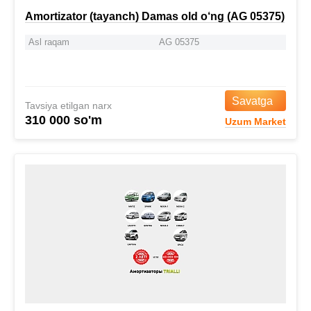
Amortizator (tayanch) Damas old o‘ng (AG 05375)
Asl raqam
AG 05375
Savatga
Tavsiya etilgan narx
310 000 so'm
Uzum Market