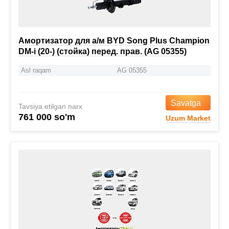
Амортизатор для а/м BYD Song Plus Champion
DM-i (20-) (стойка) перед. прав. (AG 05355)
Asl raqam
AG 05355
Savatga
Tavsiya etilgan narx
761 000 so'm
Uzum Market