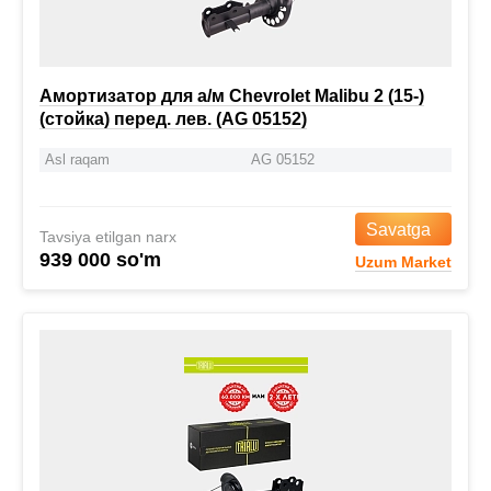
Амортизатор для а/м Chevrolet Malibu 2 (15-)
(стойка) перед. лев. (AG 05152)
Asl raqam
AG 05152
Savatga
Tavsiya etilgan narx
939 000 so'm
Uzum Market