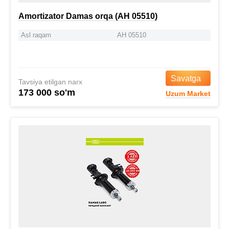
Amortizator Damas orqa (AH 05510)
Asl raqam
AH 05510
Savatga
Tavsiya etilgan narx
173 000 so'm
Uzum Market