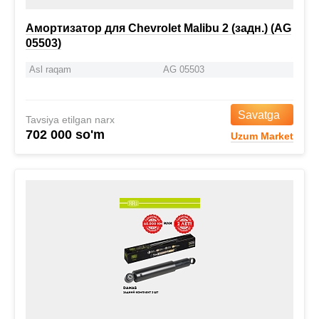
Амортизатор для Chevrolet Malibu 2 (задн.) (AG
05503)
Asl raqam
AG 05503
Savatga
Tavsiya etilgan narx
702 000 so'm
Uzum Market