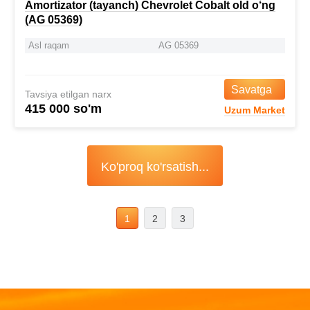
Amortizator (tayanch) Chevrolet Cobalt old o‘ng
(AG 05369)
Asl raqam
AG 05369
Savatga
Tavsiya etilgan narx
415 000 so'm
Uzum Market
Ko'proq ko'rsatish...
1
2
3