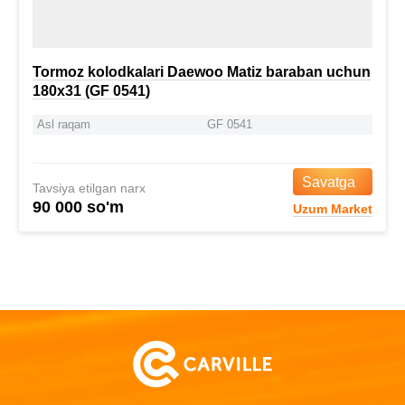
Tormoz kolodkalari Daewoo Matiz baraban uchun
180x31 (GF 0541)
Asl raqam
GF 0541
Savatga
Tavsiya etilgan narx
90 000 so'm
Uzum Market