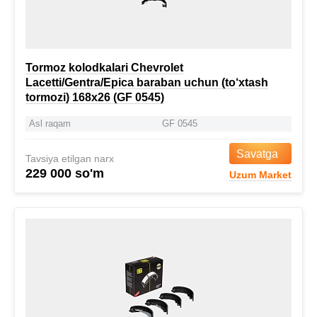
Tormoz kolodkalari Chevrolet
Lacetti/Gentra/Epica baraban uchun (to‘xtash
tormozi) 168x26 (GF 0545)
Asl raqam
GF 0545
Savatga
Tavsiya etilgan narx
229 000 so'm
Uzum Market