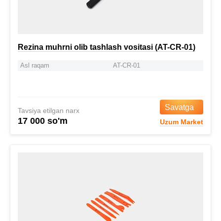
Rezina muhrni olib tashlash vositasi (AT-CR-01)
Asl raqam
AT-CR-01
Savatga
Tavsiya etilgan narx
17 000 so'm
Uzum Market