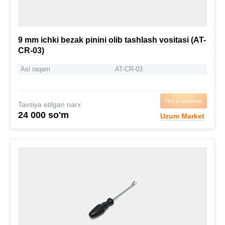
9 mm ichki bezak pinini olib tashlash vositasi (AT-
CR-03)
Asl raqam
AT-CR-03
Нет в наличии
Tavsiya etilgan narx
24 000 so'm
Uzum Market