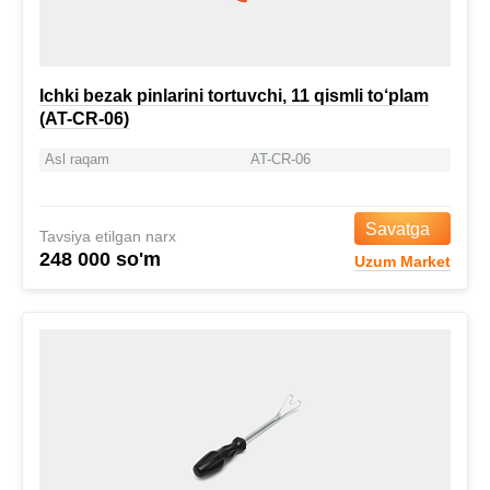
Ichki bezak pinlarini tortuvchi, 11 qismli to‘plam
(AT-CR-06)
Asl raqam
AT-CR-06
Savatga
Tavsiya etilgan narx
248 000 so'm
Uzum Market