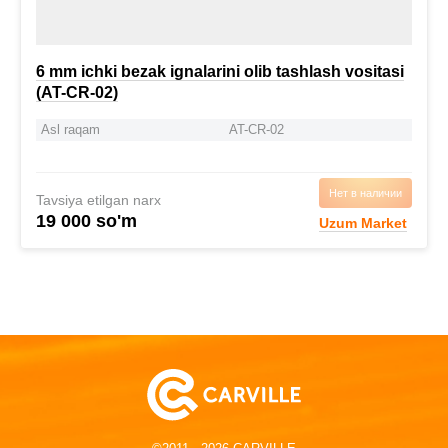
6 mm ichki bezak ignalarini olib tashlash vositasi
(AT-CR-02)
Asl raqam
AT-CR-02
Нет в наличии
Tavsiya etilgan narx
19 000 so'm
Uzum Market