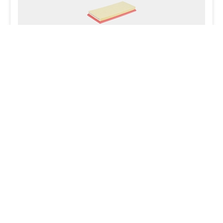
Фильтр для а/м LiXiang L6 (24-)/L7 (23-)/L8
(22-)/L9 (22-) 1.5hyb (воздушный)
Asl raqam
TR55783
Savatga
Tavsiya etilgan narx
124 000 so'm
Uzum Market