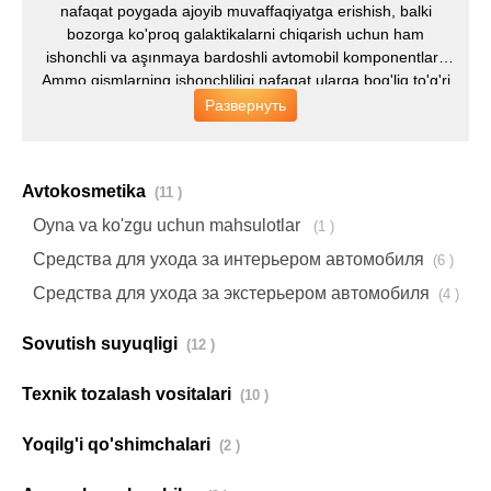
nafaqat poygada ajoyib muvaffaqiyatga erishish, balki
bozorga ko'proq galaktikalarni chiqarish uchun ham
ishonchli va aşınmaya bardoshli avtomobil komponentlari.
Ammo qismlarning ishonchliligi nafaqat ularga bog'liq to'g'ri
dizayn va mas'uliyatli ishlab chiqarish, balki texnik dan
Развернуть
suyuqliklar, professional moylash materiallari va avtomobil
kimyoviy moddalari. Bugun biz tajribamizni baham ko'rishga
qaror qildik yilda yaratilgan yuqori samarali sovutgichlar
Avtokosmetika
(11 )
sotuvi boshlanganini e'lon qilishdan mamnunmiz
Rossiyaning etakchi radiatorlar ishlab chiqaruvchisi -
Oyna va ko'zgu uchun mahsulotlar
(1 )
LUZAR kompaniyasining mutaxassislari bilan yaqin
Средства для ухода за интерьером автомобиля
(6 )
hamkorlik.
Средства для ухода за экстерьером автомобиля
(4 )
Sovutish suyuqligi
(12 )
Texnik tozalash vositalari
(10 )
Yoqilg'i qo'shimchalari
(2 )