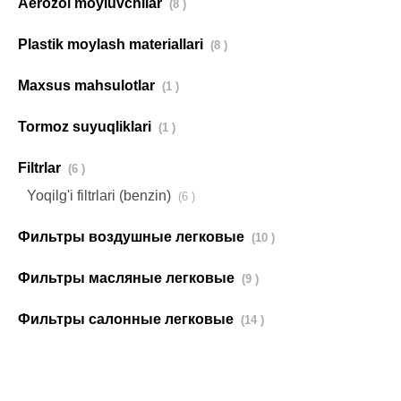
Aerozol moyluvchilar
(8 )
Plastik moylash materiallari
(8 )
Maxsus mahsulotlar
(1 )
Tormoz suyuqliklari
(1 )
Filtrlar
(6 )
Yoqilg'i filtrlari (benzin)
(6 )
Фильтры воздушные легковые
(10 )
Фильтры масляные легковые
(9 )
Фильтры салонные легковые
(14 )