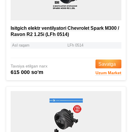
Isitgich elektr ventilyatori Chevrolet Spark M300 /
Ravon R2 1.25i (LFh 0514)
Asl raqam
LFh 0514
Savatga
Tavsiya etilgan narx
615 000 so'm
Uzum Market