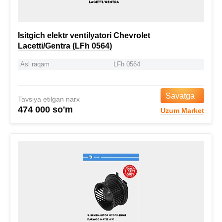
Isitgich elektr ventilyatori Chevrolet
Lacetti/Gentra (LFh 0564)
Asl raqam
LFh 0564
Savatga
Tavsiya etilgan narx
474 000 so'm
Uzum Market