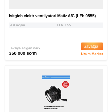
Isitgich elektr ventilyatori Matiz A/C (LFh 0555)
Asl raqam
LFh 0555
Savatga
Tavsiya etilgan narx
350 000 so'm
Uzum Market