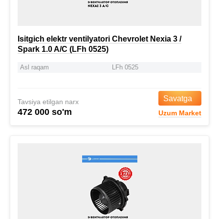
Isitgich elektr ventilyatori Chevrolet Nexia 3 /
Spark 1.0 A/C (LFh 0525)
Asl raqam
LFh 0525
Savatga
Tavsiya etilgan narx
472 000 so'm
Uzum Market