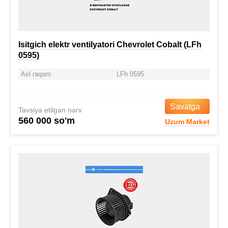
Isitgich elektr ventilyatori Chevrolet Cobalt (LFh
0595)
Asl raqam
LFh 0595
Savatga
Tavsiya etilgan narx
560 000 so'm
Uzum Market