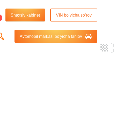
Shaxsiy kabinet
VIN bo’yicha so’rov
Avtomobil markasi bo'yicha tanlov