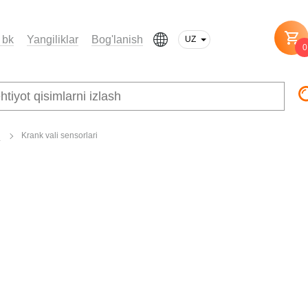
 bk
Yangiliklar
Bog'lanish
UZ
0
i
Krank vali sensorlari