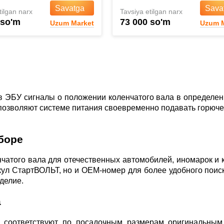
Savatga
Sava
tilgan narx
Tavsiya etilgan narx
 so'm
73 000 so'm
Uzum Market
Uzum M
в ЭБУ сигналы о положении коленчатого вала в определенн
озволяют системе питания своевременно подавать горючее
боре
чатого вала для отечественных автомобилей, иномарок и к
кул СтартВОЛЬТ, но и ОЕМ-номер для более удобного поис
делие.
а
 соответствуют по посадочным размерам оригинальным