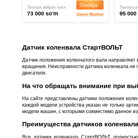
Savatga
Tavsiya etilgan narx
Tavsiya e
73 000 so'm
95 000
Uzum Market
Датчик коленвала СтартВОЛЬТ
Датчик положения коленчатого вала направляет 
вращения. Неисправности датчика коленвала не п
двигателя.
На что обращать внимание при вы
На сайте представлены датчики положения колен
каждой модели устройства указан не только арти
модели машин, с которыми совместимо данное из
Преимущества датчиков коленвал
Все датчики коленвала СтартВОЛЬТ полностью