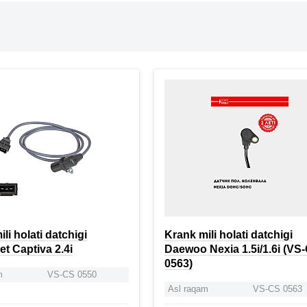
li holati datchigi
Krank mili holati datchigi
et Captiva 2.4i
Daewoo Nexia 1.5i/1.6i (VS
0563)
m
VS-CS 0550
Asl raqam
VS-CS 0563