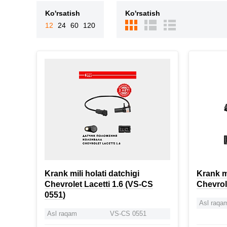
Ko'rsatish
Ko'rsatish
12
24
60
120
Krank mili holati datchigi
Krank mi
Chevrolet Lacetti 1.6 (VS-CS
Chevrol
0551)
Asl raqa
Asl raqam
VS-CS 0551