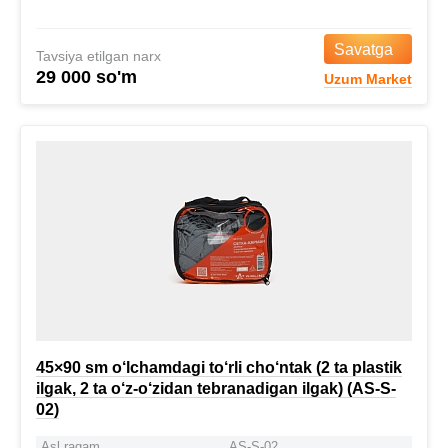
Savatga
Tavsiya etilgan narx
29 000 so'm
Uzum Market
45×90 sm o‘lchamdagi to‘rli cho‘ntak (2 ta plastik
ilgak, 2 ta o‘z-o‘zidan tebranadigan ilgak) (AS-S-
02)
Asl raqam
AS-S-02