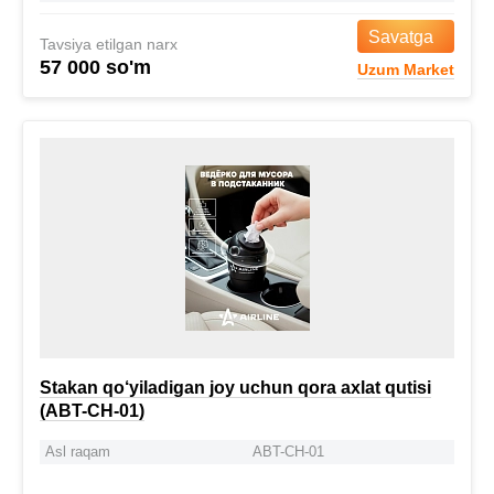
Savatga
Tavsiya etilgan narx
57 000 so'm
Uzum Market
Stakan qo‘yiladigan joy uchun qora axlat qutisi
(ABT-CH-01)
Asl raqam
ABT-CH-01