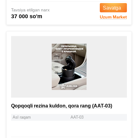
Savatga
Tavsiya etilgan narx
37 000 so'm
Uzum Market
Qopqoqli rezina kuldon, qora rang (AAT-03)
Asl raqam
AAT-03