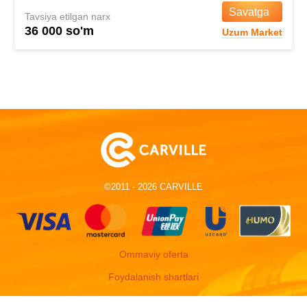
Savatga
Tavsiya etilgan narx
36 000 so'm
Uzum Market
©2011 - 2026 CARVILLE
Ommaviy oferta
Foydalanish shartlari