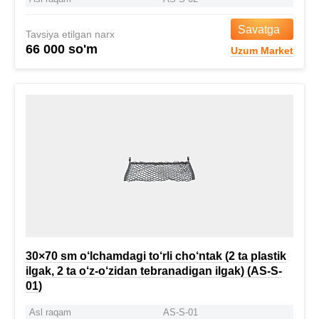
Savatga
Tavsiya etilgan narx
66 000 so'm
Uzum Market
30×70 sm o‘lchamdagi to‘rli cho‘ntak (2 ta plastik
ilgak, 2 ta o‘z-o‘zidan tebranadigan ilgak) (AS-S-
01)
Asl raqam
AS-S-01