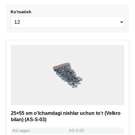
Ko'rsatish
25×55 sm o‘lchamdagi nishlar uchun to‘r (Velkro
bilan) (AS-S-03)
Asl raqam
AS-S-03