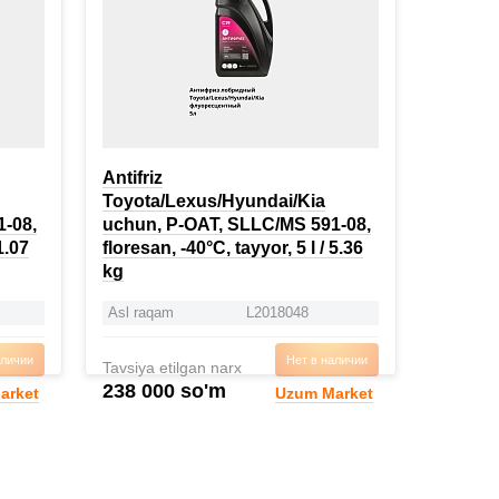
Antifriz
Toyota/Lexus/Hyundai/Kia
-08,
uchun, P-OAT, SLLC/MS 591-08,
1.07
floresan, -40°C, tayyor, 5 l / 5.36
kg
Asl raqam
L2018048
аличии
Нет в наличии
Tavsiya etilgan narx
238 000 so'm
arket
Uzum Market