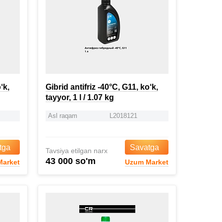
‘k,
Gibrid antifriz -40°C, G11, ko‘k,
tayyor, 1 l / 1.07 kg
Asl raqam
L2018121
tga
Savatga
Tavsiya etilgan narx
43 000 so'm
arket
Uzum Market