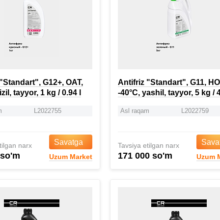
 "Standart", G12+, OAT,
Antifriz "Standart", G11, H
zil, tayyor, 1 kg / 0.94 l
-40°C, yashil, tayyor, 5 kg / 4
m
L2022755
Asl raqam
L2022759
Savatga
Sava
tilgan narx
Tavsiya etilgan narx
 so'm
171 000 so'm
Uzum Market
Uzum M