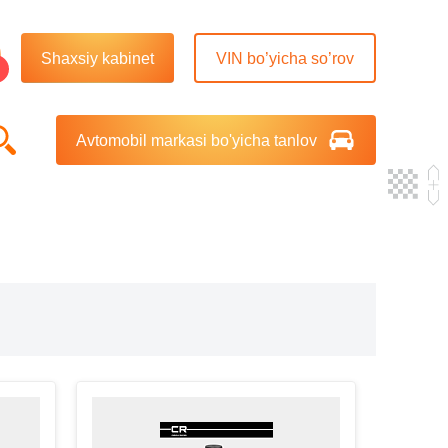
Shaxsiy kabinet
VIN bo’yicha so’rov
Avtomobil markasi bo'yicha tanlov