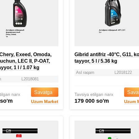
z Chery, Exeed, Omoda,
Gibrid antifriz -40°C, G11, ko
uchun, LEC II, P-OAT,
tayyor, 5 l / 5.36 kg
ayyor, 1 l / 1.07 kg
Asl raqam
L2018122
m
L2018081
Savatga
Sava
tilgan narx
Tavsiya etilgan narx
 so'm
179 000 so'm
Uzum Market
Uzum M