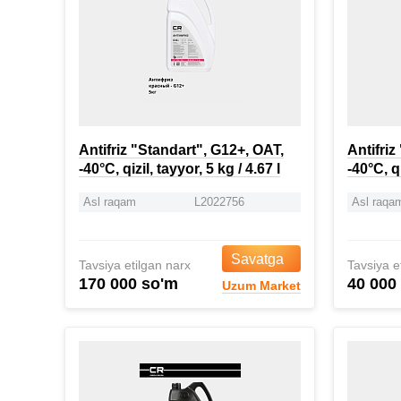
Antifriz "Standart", G12+, OAT,
Antifriz
-40°C, qizil, tayyor, 5 kg / 4.67 l
-40°C, qi
Asl raqam
L2022756
Asl raqa
Savatga
Tavsiya etilgan narx
Tavsiya e
170 000 so'm
40 000
Uzum Market