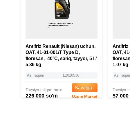
Antifriz Renault (Nissan) uchun,
Antifri
OAT, 41-01-001/T Type D,
OAT, 41
floresan, -40°C, sariq, tayyor, 5 l /
floresan,
5.36 kg
1.07 kg
Asl raqam
L2018536
Asl raqa
Savatga
Tavsiya etilgan narx
Tavsiya e
226 000 so'm
57 000
Uzum Market