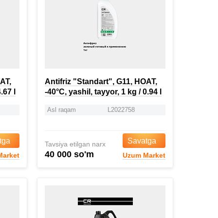
OAT,
Antifriz "Standart", G11, HOAT,
.67 l
-40°C, yashil, tayyor, 1 kg / 0.94 l
Asl raqam
L2022758
tga
Savatga
Tavsiya etilgan narx
40 000 so'm
arket
Uzum Market