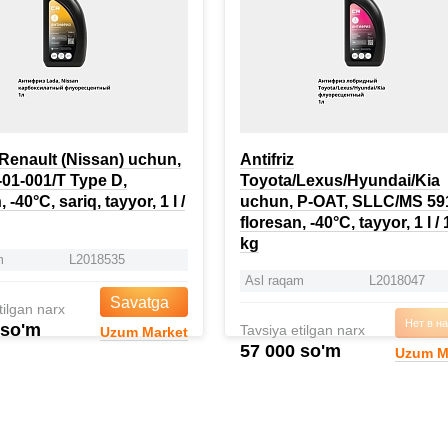
z Renault (Nissan) uchun,
Antifriz
-01-001/T Type D,
Toyota/Lexus/Hyundai/Kia
 -40°C, sariq, tayyor, 1 l /
uchun, P-OAT, SLLC/MS 591
floresan, -40°C, tayyor, 1 l / 
kg
m
L2018535
Asl raqam
L2018047
Savatga
tilgan narx
Нет в н
 so'm
Tavsiya etilgan narx
Uzum Market
57 000 so'm
Uzum M