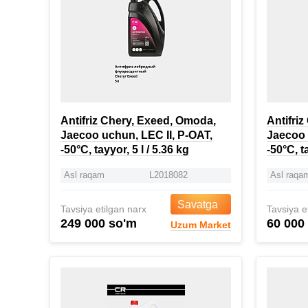
Antifriz Chery, Exeed, Omoda,
Antifri
Jaecoo uchun, LEC II, P-OAT,
Jaecoo 
-50°C, tayyor, 5 l / 5.36 kg
-50°C, t
Asl raqam
L2018082
Asl raqa
Savatga
Tavsiya etilgan narx
Tavsiya e
249 000 so'm
60 000
Uzum Market