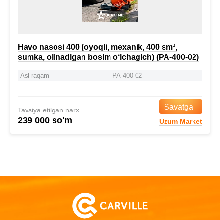
Havo nasosi 400 (oyoqli, mexanik, 400 sm³,
sumka, olinadigan bosim o‘lchagich) (PA-400-02)
Asl raqam
PA-400-02
Savatga
Tavsiya etilgan narx
239 000 so'm
Uzum Market