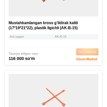
Mustahkamlangan kross g‘ildirak kaliti
(17*19*21*22), plastik ilgichli (AK-B-15)
Asl raqam
AK-B-15
Нет в наличии
Tavsiya etilgan narx
116 000 so'm
Uzum Market