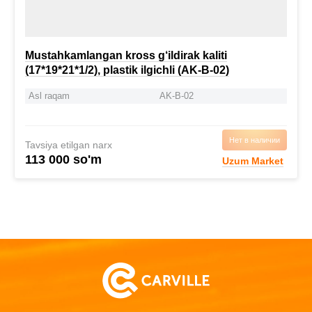
Mustahkamlangan kross g‘ildirak kaliti
(17*19*21*1/2), plastik ilgichli (AK-B-02)
Asl raqam
AK-B-02
Нет в наличии
Tavsiya etilgan narx
113 000 so'm
Uzum Market