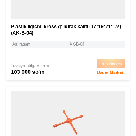
Plastik ilgichli kross g‘ildirak kaliti (17*19*21*1/2)
(AK-B-04)
Asl raqam
AK-B-04
Нет в наличии
Tavsiya etilgan narx
103 000 so'm
Uzum Market