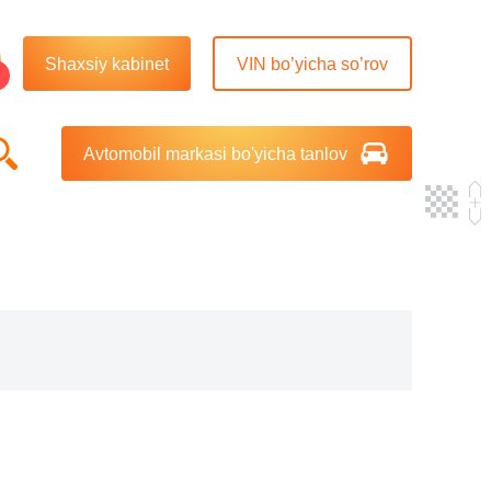
Shaxsiy kabinet
VIN bo’yicha so’rov
Avtomobil markasi bo'yicha tanlov