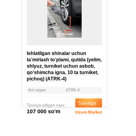
Ishlatilgan shinalar uchun
ta’mirlash to‘plami, qutida (yelim,
shlyuz, turniket uchun asbob,
qo‘shimcha igna, 10 ta turniket,
pichoq) (ATRK-4)
Asl raqam
ATRK-4
Savatga
Tavsiya etilgan narx
107 000 so'm
Uzum Market