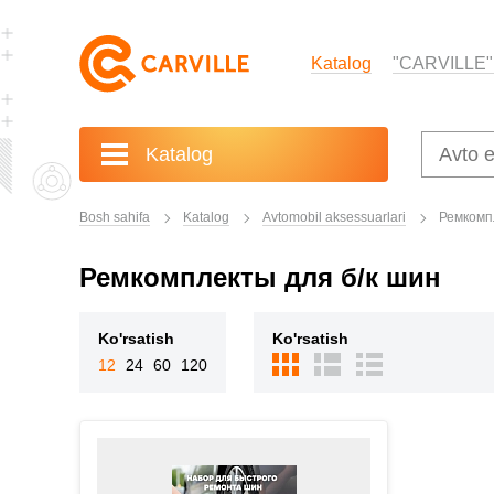
Katalog
"CARVILLE"
Katalog
Bosh sahifa
Katalog
Avtomobil aksessuarlari
Ремкомп
Ремкомплекты для б/к шин
Ko'rsatish
Ko'rsatish
12
24
60
120