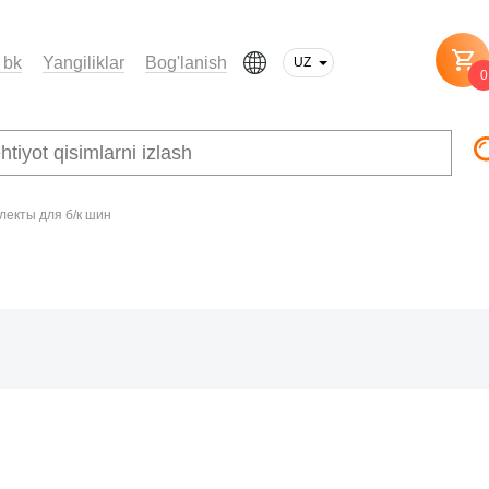
 bk
Yangiliklar
Bog'lanish
UZ
0
лекты для б/к шин