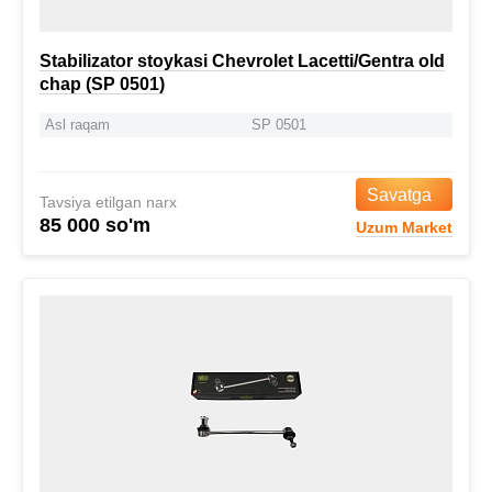
Stabilizator stoykasi Chevrolet Lacetti/Gentra old
chap (SP 0501)
Asl raqam
SP 0501
Savatga
Tavsiya etilgan narx
85 000 so'm
Uzum Market