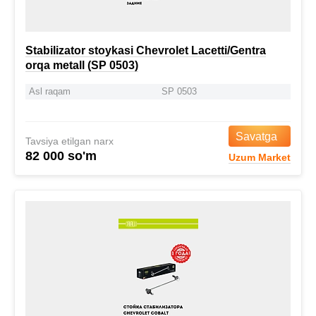
Stabilizator stoykasi Chevrolet Lacetti/Gentra
orqa metall (SP 0503)
Asl raqam
SP 0503
Savatga
Tavsiya etilgan narx
82 000 so'm
Uzum Market