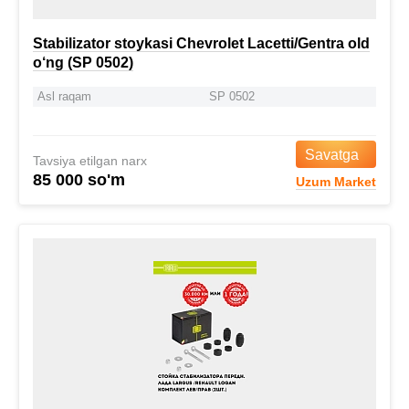
Stabilizator stoykasi Chevrolet Lacetti/Gentra old
o‘ng (SP 0502)
Asl raqam
SP 0502
Savatga
Tavsiya etilgan narx
85 000 so'm
Uzum Market