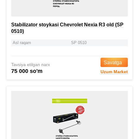
Stabilizator stoykasi Chevrolet Nexia R3 old (SP
0510)
Asl raqam
SP 0510
Savatga
Tavsiya etilgan narx
75 000 so'm
Uzum Market