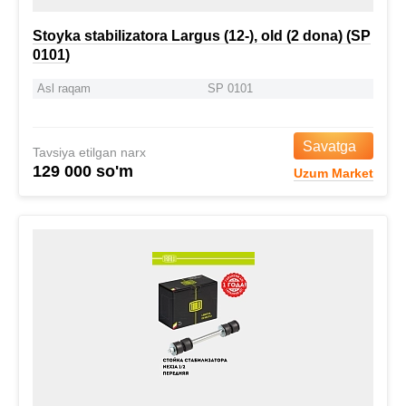
Stoyka stabilizatora Largus (12-), old (2 dona) (SP
0101)
Asl raqam
SP 0101
Savatga
Tavsiya etilgan narx
129 000 so'm
Uzum Market