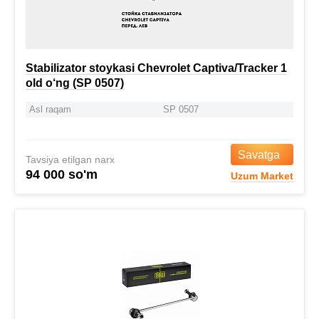
Stabilizator stoykasi Chevrolet Captiva/Tracker 1
old o‘ng (SP 0507)
Asl raqam
SP 0507
Savatga
Tavsiya etilgan narx
94 000 so'm
Uzum Market