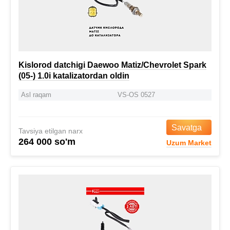
Kislorod datchigi Daewoo Matiz/Chevrolet Spark
(05-) 1.0i katalizatordan oldin
Asl raqam
VS-OS 0527
Savatga
Tavsiya etilgan narx
264 000 so'm
Uzum Market