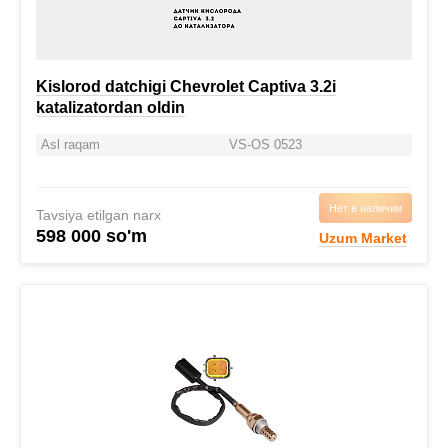
Kislorod datchigi Chevrolet Captiva 3.2i
katalizatordan oldin
Asl raqam
VS-OS 0523
Нет в наличии
Tavsiya etilgan narx
598 000 so'm
Uzum Market