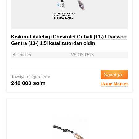
Kislorod datchigi Chevrolet Cobalt (11-) / Daewoo
Gentra (13-) 1.5i katalizatordan oldin
Asl raqam
VS-OS 0525
Savatga
Tavsiya etilgan narx
248 000 so'm
Uzum Market