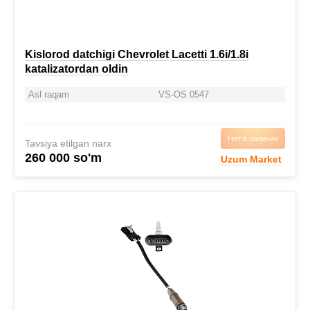
Kislorod datchigi Chevrolet Lacetti 1.6i/1.8i
katalizatordan oldin
Asl raqam
VS-OS 0547
Нет в наличии
Tavsiya etilgan narx
260 000 so'm
Uzum Market