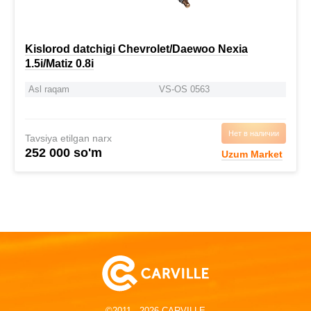
Kislorod datchigi Chevrolet/Daewoo Nexia
1.5i/Matiz 0.8i
Asl raqam
VS-OS 0563
Нет в наличии
Tavsiya etilgan narx
252 000 so'm
Uzum Market
©2011 - 2026 CARVILLE