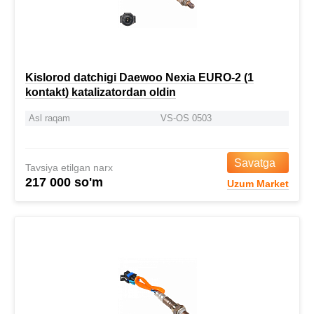
Kislorod datchigi Daewoo Nexia EURO-2 (1
kontakt) katalizatordan oldin
Asl raqam
VS-OS 0503
Savatga
Tavsiya etilgan narx
217 000 so'm
Uzum Market