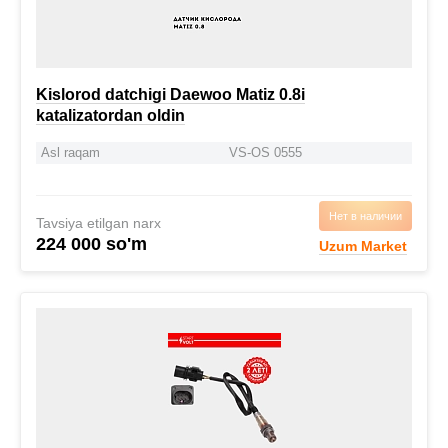
Kislorod datchigi Daewoo Matiz 0.8i
katalizatordan oldin
Asl raqam
VS-OS 0555
Нет в наличии
Tavsiya etilgan narx
224 000 so'm
Uzum Market