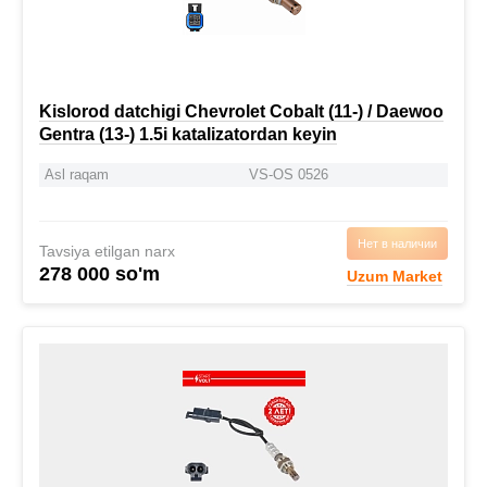
Kislorod datchigi Chevrolet Cobalt (11-) / Daewoo
Gentra (13-) 1.5i katalizatordan keyin
Asl raqam
VS-OS 0526
Нет в наличии
Tavsiya etilgan narx
278 000 so'm
Uzum Market