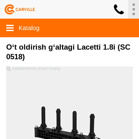
Katalog
O‘t oldirish g‘altagi Lacetti 1.8i (SC
0518)
Kattalashtirish uchun bosing