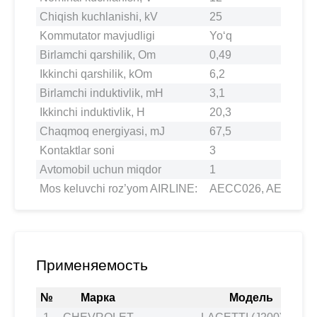
Chiqish kuchlanishi, kV
25
Kommutator mavjudligi
Yo‘q
Birlamchi qarshilik, Om
0,49
Ikkinchi qarshilik, kOm
6,2
Birlamchi induktivlik, mH
3,1
Ikkinchi induktivlik, H
20,3
Chaqmoq energiyasi, mJ
67,5
Kontaktlar soni
3
Avtomobil uchun miqdor
1
Mos keluvchi roz’yom AIRLINE:
AECC026, AECC33
Применяемость
№
Марка
Модель