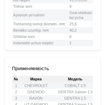
Asl raqam
VCS 0516
Tishlar soni
9
Soat strelkasi yo‘nali
Aylanish yo‘nalishi
bo‘yicha
Tishlarning tashqi diametri, mm
25,6
Bendiks uzunligi, mm
40,2
Shlitslar soni
8
Avtomobil uchun miqdor
1
Применяемость
№
Марка
Модель
1
CHEVROLET
COBALT 1.5
2
2
DAEWOO
GENTRA Saloon 1.5
2
3
RAVON
GENTRA 1.5
2
4
UZ-DAEWOO
GENTRA Saloon 1.5
2