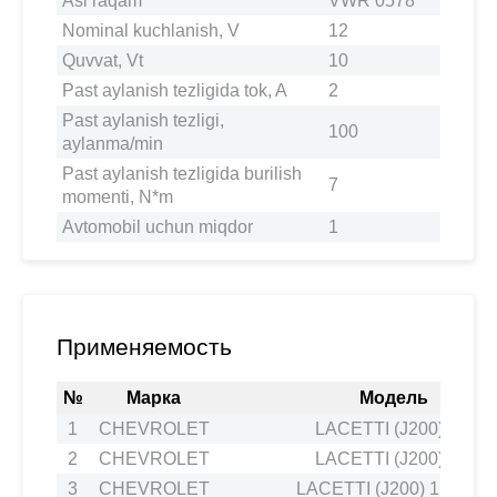
Asl raqam
VWR 0578
Nominal kuchlanish, V
12
Quvvat, Vt
10
Past aylanish tezligida tok, A
2
Past aylanish tezligi,
100
aylanma/min
Past aylanish tezligida burilish
7
momenti, N*m
Avtomobil uchun miqdor
1
Применяемость
№
Марка
Модель
1
CHEVROLET
LACETTI (J200) 1.8
2
CHEVROLET
LACETTI (J200) 1.8
3
CHEVROLET
LACETTI (J200) 1.4 16V