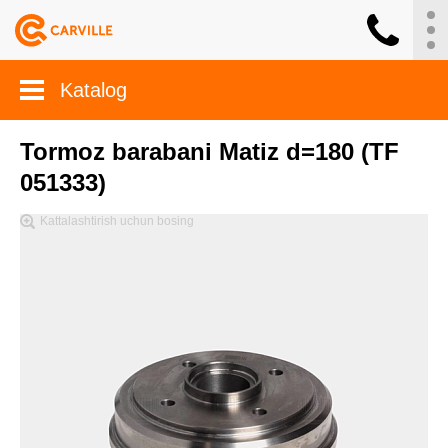
Katalog
Tormoz barabani Matiz d=180 (TF
051333)
Kattalashtirish uchun bosing