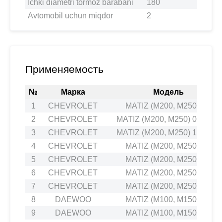
Ichki diametri tormoz barabani
180
Avtomobil uchun miqdor
2
Применяемость
№
Марка
Модель
1
CHEVROLET
MATIZ (M200, M250) 1.0
2
CHEVROLET
MATIZ (M200, M250) 0.8 LPG
3
CHEVROLET
MATIZ (M200, M250) 1.0 LPG
4
CHEVROLET
MATIZ (M200, M250) 0.8
5
CHEVROLET
MATIZ (M200, M250) 1.0
6
CHEVROLET
MATIZ (M200, M250) 1.0
7
CHEVROLET
MATIZ (M200, M250) 1.0
8
DAEWOO
MATIZ (M100, M150) 0.8
9
DAEWOO
MATIZ (M100, M150) 1.0