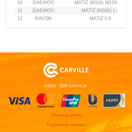
10
DAEWOO
MATIZ (M100, M150) 1.0
11
DAEWOO
MATIZ (M300) 1.0
12
RAVON
MATIZ 0.8
©2011 - 2026 CARVILLE
Ommaviy oferta
Foydalanish shartlari