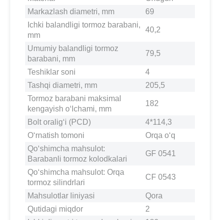
Markazlash diametri, mm
69
Ichki balandligi tormoz barabani,
40,2
mm
Umumiy balandligi tormoz
79,5
barabani, mm
Teshiklar soni
4
Tashqi diametri, mm
205,5
Tormoz barabani maksimal
182
kengayish o‘lchami, mm
Bolt oralig‘i (PCD)
4*114,3
O‘rnatish tomoni
Orqa o‘q
Qo‘shimcha mahsulot:
GF 0541
Barabanli tormoz kolodkalari
Qo‘shimcha mahsulot: Orqa
CF 0543
tormoz silindrlari
Mahsulotlar liniyasi
Qora
Qutidagi miqdor
2