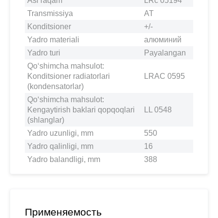
Asl raqam
LRc 05194
Transmissiya
AT
Konditsioner
+/-
Yadro materiali
алюминий
Yadro turi
Payalangan
Qo‘shimcha mahsulot:
Konditsioner radiatorlari
LRAC 0595
(kondensatorlar)
Qo‘shimcha mahsulot:
Kengaytirish baklari qopqoqlari
LL 0548
(shlanglar)
Yadro uzunligi, mm
550
Yadro qalinligi, mm
16
Yadro balandligi, mm
388
Применяемость