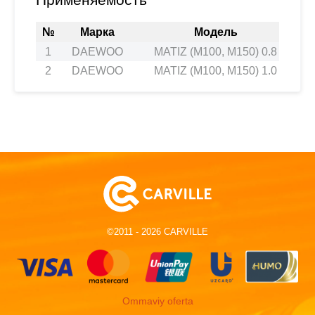
№
Марка
Модель
1
DAEWOO
MATIZ (M100, M150) 0.8
2
DAEWOO
MATIZ (M100, M150) 1.0
©2011 - 2026 CARVILLE
Ommaviy oferta