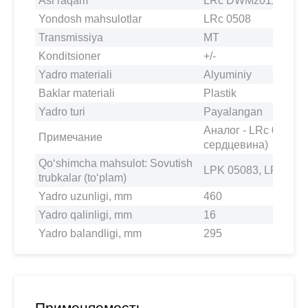
Asl raqam
LRc DWMz01141
Yondosh mahsulotlar
LRc 0508
Transmissiya
MT
Konditsioner
+/-
Yadro materiali
Alyuminiy
Baklar materiali
Plastik
Yadro turi
Payalangan
Аналог - LRc 0508 (
Примечание
сердцевина)
Qo‘shimcha mahsulot: Sovutish
LPK 05083, LPK 050
trubkalar (to‘plam)
Yadro uzunligi, mm
460
Yadro qalinligi, mm
16
Yadro balandligi, mm
295
Применяемость