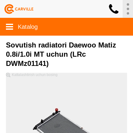
Katalog
Sovutish radiatori Daewoo Matiz
0.8i/1.0i MT uchun (LRc
DWMz01141)
Kattalashtirish uchun bosing